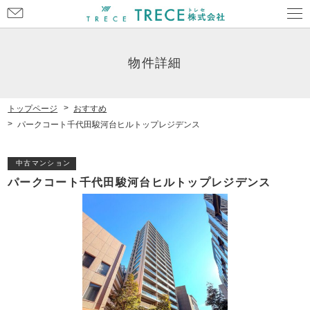
お
問
い
合
物件詳細
わ
せ
トップページ
おすすめ
パークコート千代田駿河台ヒルトップレジデンス
中古マンション
パークコート千代田駿河台ヒルトップレジデンス