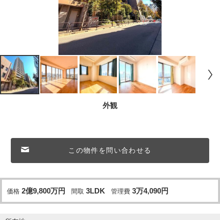
外観
この物件を問い合わせる
2
億
9,800
万
円
3LDK
3
万
4,090
円
価格
間取
管理費