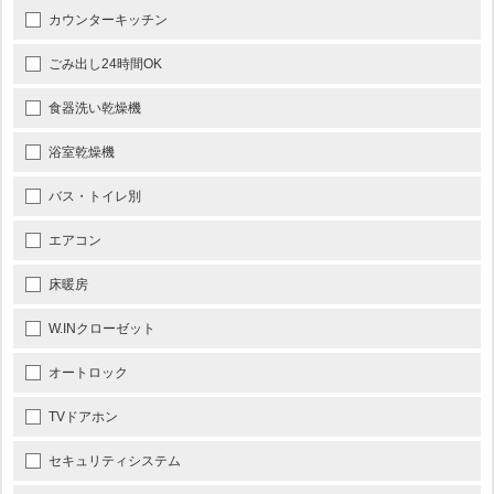
カウンターキッチン
ごみ出し24時間OK
食器洗い乾燥機
浴室乾燥機
バス・トイレ別
エアコン
床暖房
W.INクローゼット
オートロック
TVドアホン
セキュリティシステム