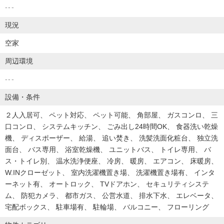
---
現況
空家
周辺環境
---
設備・条件
２人入居可
ペット対応
ペット可能
角部屋
ガスコンロ
三
口コンロ
システムキッチン
ごみ出し24時間OK
食器洗い乾燥
機
ディスポーザー
給湯
追い焚き
洗髪洗面化粧台
独立洗
面台
バス専用
浴室乾燥機
ユニットバス
トイレ専用
バ
ス・トイレ別
温水洗浄便座
冷房
暖房
エアコン
床暖房
W.INクローゼット
室内洗濯機置き場
洗濯機置き場有
インタ
ーネット有
オートロック
TVドアホン
セキュリティシステ
ム
防犯カメラ
都市ガス
公営水道
排水下水
エレベータ
宅配ボックス
駐車場有
駐輪場
バルコニー
フローリング