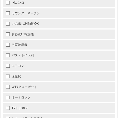
IHコンロ
カウンターキッチン
ごみ出し24時間OK
食器洗い乾燥機
浴室乾燥機
バス・トイレ別
エアコン
床暖房
W.INクローゼット
オートロック
TVドアホン