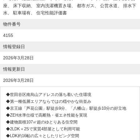
座
床下収納
室内洗濯機置き場
都市ガス
公営水道
排水下
水
駐車場有
住宅性能評価書
物件番号
4155
情報登録日
2026年3月28日
情報更新日
2026年3月28日
◆世田谷区南烏山アドレスの落ち着いた住環境
◆第一種低層エリアならではの穏やかな街並み
◆京王線「芦花公園」駅徒歩9分、「八幡山」駅徒歩10分の好立地
◆ZEH水準仕様で高断熱・省エネ性能を実現
◆建物面積107㎡超のゆとりある住空間
◆2LDK＋2Sで実質4部屋として利用可能
◆LDK約16帖の広々としたリビング空間