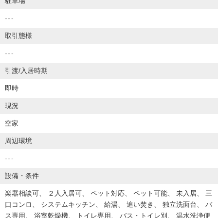
駐車場
---
取引態様
---
引渡/入居時期
即時
現況
空家
周辺環境
---
設備・条件
楽器相談可
２人入居可
ペット対応
ペット可能
未入居
三
口コンロ
システムキッチン
給湯
追い焚き
独立洗面台
バ
ス専用
浴室乾燥機
トイレ専用
バス・トイレ別
温水洗浄便