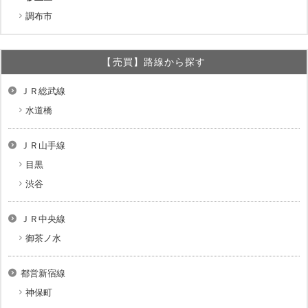
調布市
【売買】路線から探す
ＪＲ総武線
水道橋
ＪＲ山手線
目黒
渋谷
ＪＲ中央線
御茶ノ水
都営新宿線
神保町