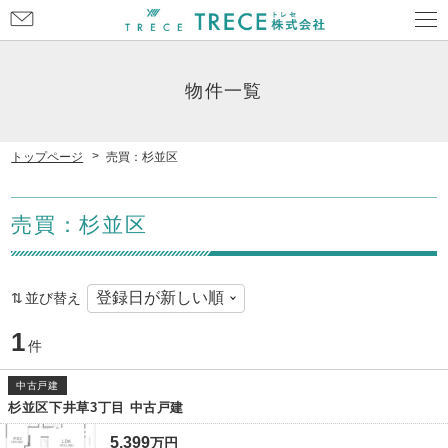
お
問
い
合
物件一覧
わ
せ
トップページ
売買：杉並区
売買：杉並区
並び替え
1
件
中古戸建
杉並区下井草3丁目 中古戸建
5,399
万
円