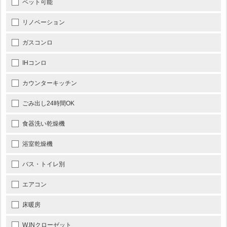
ペット可能
リノベーション
ガスコンロ
IHコンロ
カウンターキッチン
ごみ出し24時間OK
食器洗い乾燥機
浴室乾燥機
バス・トイレ別
エアコン
床暖房
W.INクローゼット