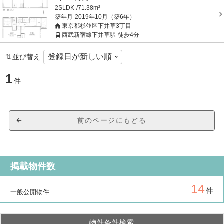
2SLDK
71.38m²
築年月
2019年10月（築6年）
東京都杉並区下井草3丁目
西武新宿線下井草駅
徒歩4分
並び替え
1
件
前のページにもどる
掲載物件数
14
件
一般公開物件
物件条件検索