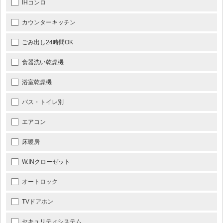
IHコンロ
カウンターキッチン
ごみ出し24時間OK
食器洗い乾燥機
浴室乾燥機
バス・トイレ別
エアコン
床暖房
W.INクローゼット
オートロック
TVドアホン
セキュリティシステム