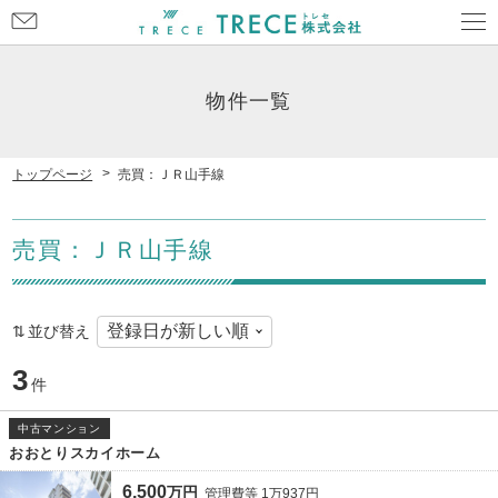
お
問
い
合
物件一覧
わ
せ
トップページ
売買：ＪＲ山手線
売買：ＪＲ山手線
並び替え
3
件
中古マンション
おおとりスカイホーム
6,500
万
円
管理費等
1
万
937
円