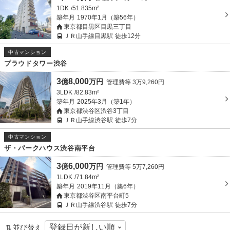
1DK
51.835m²
築年月
1970年1月（築56年）
東京都目黒区目黒三丁目
ＪＲ山手線目黒駅
徒歩12分
中古マンション
プラウドタワー渋谷
3
8,000
億
万
円
管理費等
3
万
9,260
円
3LDK
82.83m²
築年月
2025年3月（築1年）
東京都渋谷区渋谷3丁目
ＪＲ山手線渋谷駅
徒歩7分
中古マンション
ザ・パークハウス渋谷南平台
3
6,000
億
万
円
管理費等
5
万
7,260
円
1LDK
71.84m²
築年月
2019年11月（築6年）
東京都渋谷区南平台町5
ＪＲ山手線渋谷駅
徒歩7分
並び替え